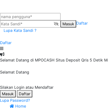
Daftar
Masuk
Lupa Kata Sandi ?
Daftar
Selamat Datang di MPOCASH Situs Deposit Qris 5 Detik Ma
Selamat Datang
Silakan Login atau Mendaftar
Masuk
Daftar
Lupa Password?
Home