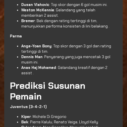
Dusan Vlahovic
: Top skor dengan 6 gol musim ini.
Weston McKennie
: Gelandang yang telah
memberikan 2 assist.
Bremer
: Bek dengan rating tertinggi di tim,
menunjukkan performa konsisten di lini belakang .
Parma
Ange-Yoan Bony
: Top skor dengan 3 gol dan rating
tertinggi di tim.
Dennis Man
: Penyerang yang juga mencetak 3 gol
musim ini.
Anas Haj Mohamed
: Gelandang kreatif dengan 2
assist .
Prediksi Susunan
Pemain
Juventus (3-4-2-1)
Kiper
: Michele Di Gregorio
Bek
: Pierre Kalulu, Renato Veiga, Lloyd Kelly