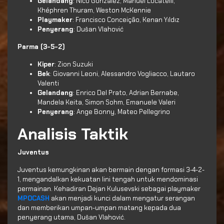
Gelandang
: Nico González, Manuel Locatelli,
Khéphren Thuram, Weston McKennie
Playmaker
: Francisco Conceição, Kenan Yıldız
Penyerang
: Dušan Vlahović
Parma (3-5-2)
Kiper
: Zion Suzuki
Bek
: Giovanni Leoni, Alessandro Vogliacco, Lautaro
Valenti
Gelandang
: Enrico Del Prato, Adrian Bernabe,
Mandela Keita, Simon Sohm, Emanuele Valeri
Penyerang
: Ange Bonny, Mateo Pellegrino
Analisis Taktik
Juventus
Juventus kemungkinan akan bermain dengan formasi 3-4-2-
1, mengandalkan kekuatan lini tengah untuk mendominasi
permainan. Kehadiran Dejan Kulusevski sebagai playmaker
MPOCASH
akan menjadi kunci dalam mengatur serangan
dan memberikan umpan-umpan matang kepada dua
penyerang utama, Dušan Vlahović.