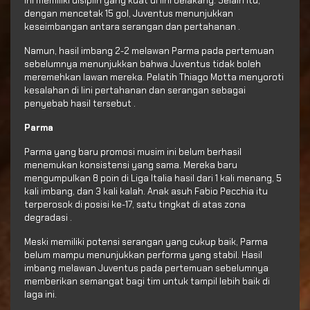
ini memiliki disiplin yang kuat di lini belakang. Selain itu,
dengan mencetak 15 gol, Juventus menunjukkan
keseimbangan antara serangan dan pertahanan .
Namun, hasil imbang 2-2 melawan Parma pada pertemuan
sebelumnya menunjukkan bahwa Juventus tidak boleh
meremehkan lawan mereka. Pelatih Thiago Motta menyoroti
kesalahan di lini pertahanan dan serangan sebagai
penyebab hasil tersebut .
Parma
Parma yang baru promosi musim ini belum berhasil
menemukan konsistensi yang sama. Mereka baru
mengumpulkan 8 poin di Liga Italia hasil dari 1 kali menang, 5
kali imbang, dan 3 kali kalah. Anak asuh Fabio Pecchia itu
terperosok di posisi ke-17, satu tingkat di atas zona
degradasi .
Meski memiliki potensi serangan yang cukup baik, Parma
belum mampu menunjukkan performa yang stabil. Hasil
imbang melawan Juventus pada pertemuan sebelumnya
memberikan semangat bagi tim untuk tampil lebih baik di
laga ini.