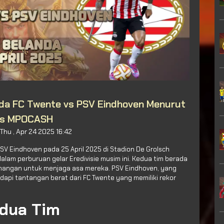
nda FC Twente vs PSV Eindhoven Menurut
us MPOCASH
Thu , Apr 24 2025 16:42
SV Eindhoven pada 25 April 2025 di Stadion De Grolsch
dalam perburuan gelar Eredivisie musim ini. Kedua tim berada
angan untuk menjaga asa mereka. PSV Eindhoven, yang
dapi tantangan berat dari FC Twente yang memiliki rekor
edua Tim