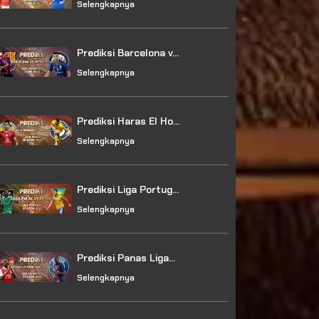
Selengkapnya
Prediksi Barcelona v...
Selengkapnya
Prediksi Haras El Ho...
Selengkapnya
Prediksi Liga Portug...
Selengkapnya
Prediksi Panas Liga...
Selengkapnya