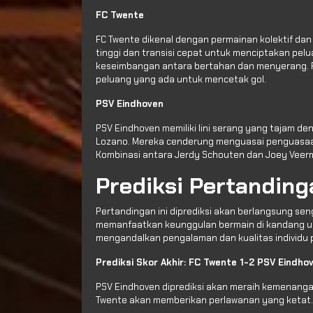
FC Twente
FC Twente dikenal dengan permainan kolektif dan 
tinggi dan transisi cepat untuk menciptakan pelu
keseimbangan antara bertahan dan menyerang. R
peluang yang ada untuk mencetak gol.​
PSV Eindhoven
PSV Eindhoven memiliki lini serang yang tajam d
Lozano. Mereka cenderung menguasai penguasaan
Kombinasi antara Jerdy Schouten dan Joey Veerma
Prediksi Pertanding
Pertandingan ini diprediksi akan berlangsung se
memanfaatkan keunggulan bermain di kandang u
mengandalkan pengalaman dan kualitas individu
Prediksi Skor Akhir: FC Twente 1-2 PSV Eindho
PSV Eindhoven diprediksi akan meraih kemenangan 
Twente akan memberikan perlawanan yang ketat.