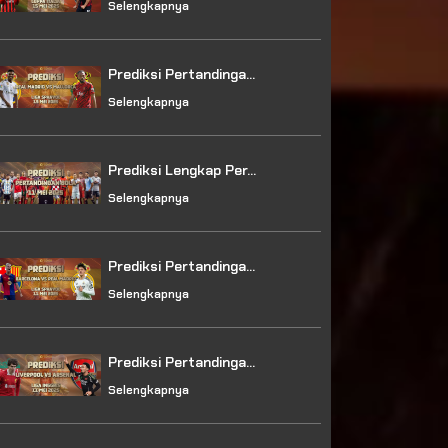
Selengkapnya
Prediksi Pertandinga...
Selengkapnya
Prediksi Lengkap Per...
Selengkapnya
Prediksi Pertandinga...
Selengkapnya
Prediksi Pertandinga...
Selengkapnya