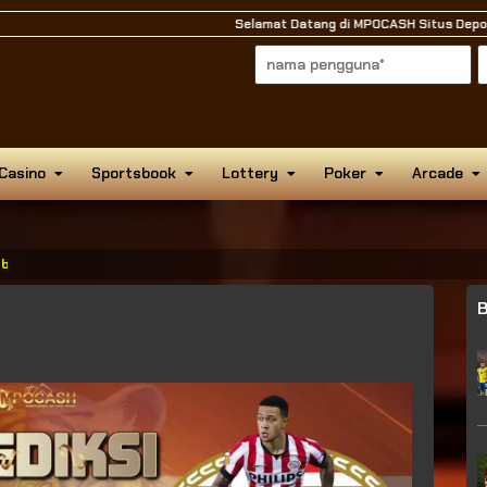
Selamat Datang di MPOCASH Situs Deposit Qris 5 Det
Casino
Sportsbook
Lottery
Poker
Arcade
ga belanda fc twente vs psv eindhoven menurut situs mpocash
B