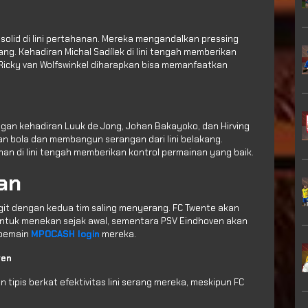
solid di lini pertahanan. Mereka mengandalkan pressing
ang. Kehadiran Michal Sadílek di lini tengah memberikan
icky van Wolfswinkel diharapkan bisa memanfaatkan
engan kehadiran Luuk de Jong, Johan Bakayoko, dan Hirving
 bola dan membangun serangan dari lini belakang.
n di lini tengah memberikan kontrol permainan yang baik.​
an
ngit dengan kedua tim saling menyerang. FC Twente akan
ntuk menekan sejak awal, sementara PSV Eindhoven akan
 pemain
MPOCASH login
mereka.​
ven
tipis berkat efektivitas lini serang mereka, meskipun FC