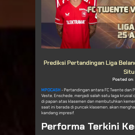
Prediksi Pertandingan Liga Bela
Sit
Posted on:
MPOCASH
- Pertandingan antara FC Twente dan P
Veste, Enschede, menjadi salah satu laga krusial 
di papan atas klasemen dan membutuhkan kemen
saat ini berada di puncak klasemen, akan mengha
kandang impresif.​
Performa Terkini K