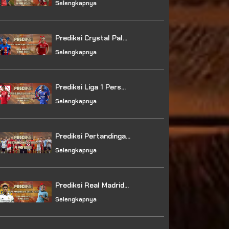
Selengkapnya
Prediksi Crystal Pal...
Selengkapnya
Prediksi Liga 1 Pers...
Selengkapnya
Prediksi Pertandinga...
Selengkapnya
Prediksi Real Madrid...
Selengkapnya