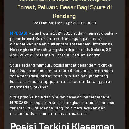
Forest, Peluang Besar Bagi Spurs di
Kandang
Posted on:
Mon , Apr 21 2025 16:19
MPOCASH
- Liga Inggris 2024/2025 sudah memasuki pekan-
pekan krusial. Salah satu pertandingan yang patut
diperhatikan adalah duel antara
Tottenham Hotspur vs
Nottingham Forest
yang akan digelar pada
Selasa, 22
April 2025
di Tottenham Hotspur Stadium, London.
Spurs sedang memburu posisi empat besar demi tiket ke
Liga Champions, sementara Forest berjuang menghindari
zona degradasi. Pertarungan ini bukan hanya tentang
kualitas skuad, tetapi juga mentalitas dan ketangguhan
menghadapi tekanan.
Situs prediksi bola dan hiburan game online terpercaya,
MPOCASH
, menyajikan analisis lengkap, statistik, dan tips
taruhan jitu untuk Anda yang ingin menyaksikan dan
memanfaatkan momen ini secara maksimal.
Posisi Terkini Klasemen