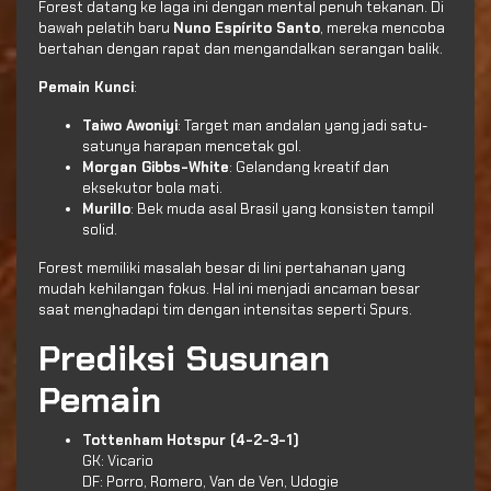
Forest datang ke laga ini dengan mental penuh tekanan. Di
bawah pelatih baru
Nuno Espírito Santo
, mereka mencoba
bertahan dengan rapat dan mengandalkan serangan balik.
Pemain Kunci
:
Taiwo Awoniyi
: Target man andalan yang jadi satu-
satunya harapan mencetak gol.
Morgan Gibbs-White
: Gelandang kreatif dan
eksekutor bola mati.
Murillo
: Bek muda asal Brasil yang konsisten tampil
solid.
Forest memiliki masalah besar di lini pertahanan yang
mudah kehilangan fokus. Hal ini menjadi ancaman besar
saat menghadapi tim dengan intensitas seperti Spurs.
Prediksi Susunan
Pemain
Tottenham Hotspur (4-2-3-1)
GK: Vicario
DF: Porro, Romero, Van de Ven, Udogie