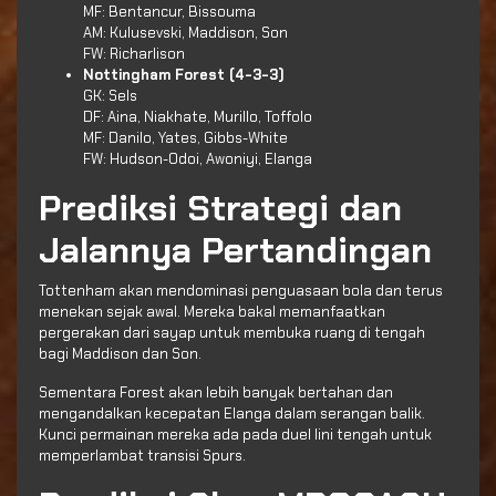
MF: Bentancur, Bissouma
AM: Kulusevski, Maddison, Son
FW: Richarlison
Nottingham Forest (4-3-3)
GK: Sels
DF: Aina, Niakhate, Murillo, Toffolo
MF: Danilo, Yates, Gibbs-White
FW: Hudson-Odoi, Awoniyi, Elanga
Prediksi Strategi dan
Jalannya Pertandingan
Tottenham akan mendominasi penguasaan bola dan terus
menekan sejak awal. Mereka bakal memanfaatkan
pergerakan dari sayap untuk membuka ruang di tengah
bagi Maddison dan Son.
Sementara Forest akan lebih banyak bertahan dan
mengandalkan kecepatan Elanga dalam serangan balik.
Kunci permainan mereka ada pada duel lini tengah untuk
memperlambat transisi Spurs.